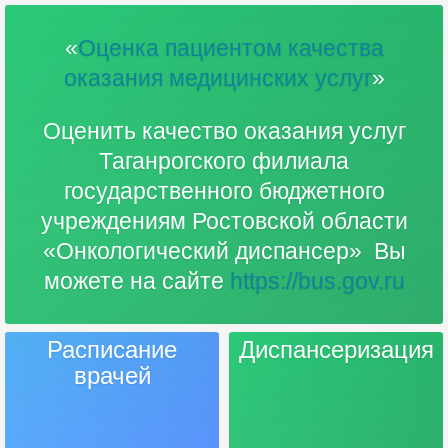
«
Оценка пациентом качества
оказания медицинских услуг
»
Оценить качество оказания услуг
Таганрогского филиала
государственного бюджетного
учреждениям Ростовской области
«Онкологический диспансер» Вы
можете на сайте
https://bus.gov.ru
Расписание
Диспансеризация
врачей