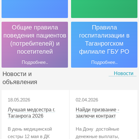
Общие правила
Правила
поведения пациентов
госпитализации в
(потребителей) и
Таганрогском
посетителей
филиале ГБУ РО
«Онкодиспансер»
Подробнее..
Подробнее..
Новости и
Новости
объявления
18.05.2026
02.04.2026
Лучшая медсестра г.
Найди призвание -
Таганрога 2026
заключи контракт
В день медицинской
На Дону достойные
сестры 12 мая в ДК
денежные выплаты,