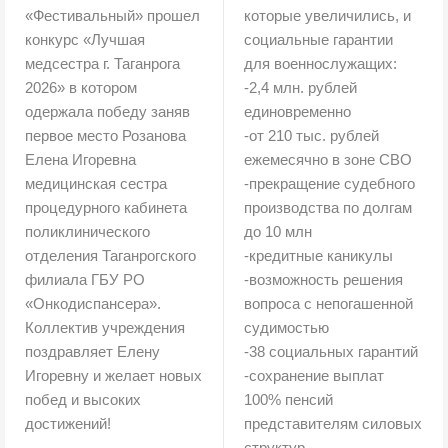
«Фестивальный» прошел
которые увеличились, и
конкурс «Лучшая
социальные гарантии
медсестра г. Таганрога
для военнослужащих:
2026» в котором
-2,4 млн. рублей
одержала победу заняв
единовременно
первое место Розанова
-от 210 тыс. рублей
Елена Игоревна
ежемесячно в зоне СВО
медицинская сестра
-прекращение судебного
процедурного кабинета
производства по долгам
поликлинического
до 10 млн
отделения Таганрогского
-кредитные каникулы
филиала ГБУ РО
-возможность решения
«Онкодиспансера».
вопроса с непогашенной
Коллектив учреждения
судимостью
поздравляет Елену
-38 социальных гарантий
Игоревну и желает новых
-сохранение выплат
побед и высоких
100% пенсий
достижений!
представителям силовых
структур