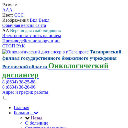
Размер:
A
A
A
Цвет:
C
C
C
Изображения
Вкл.
Выкл.
Обычная версия сайта
A
A
Версия для слабовидящих
Электронная запись на прием
Противодействие коррупции
СТОП РАК
Таганрогский
филиал государственного бюджетного учреждения
Онкологический
Ростовской области
диспансер
8 (8634) 38-25-88
8 (8634) 38-26-06
Адрес и график работы
Главная
Больница
Назад
О больнице