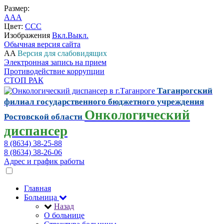
Размер:
A
A
A
Цвет:
C
C
C
Изображения
Вкл.
Выкл.
Обычная версия сайта
A
A
Версия для слабовидящих
Электронная запись на прием
Противодействие коррупции
СТОП РАК
Таганрогский
филиал государственного бюджетного учреждения
Онкологический
Ростовской области
диспансер
8 (8634) 38-25-88
8 (8634) 38-26-06
Адрес и график работы
Главная
Больница
Назад
О больнице