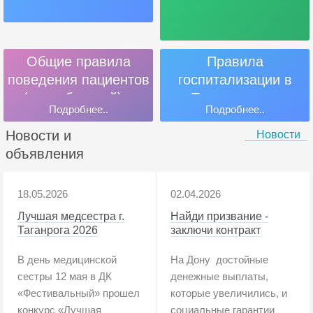
Общие правила
Правила
поведения пациентов
госпитализации в
(потребителей) и
Таганрогском
Подробнее..
Подробнее..
посетителей
филиале ГБУ РО
«Онкодиспансер»
Новости и
Новости
объявления
18.05.2026
02.04.2026
Лучшая медсестра г.
Найди призвание -
Таганрога 2026
заключи контракт
В день медицинской
На Дону достойные
сестры 12 мая в ДК
денежные выплаты,
«Фестивальный» прошел
которые увеличились, и
конкурс «Лучшая
социальные гарантии