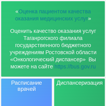
«
Оценка пациентом качества
оказания медицинских услуг
»
Оценить качество оказания услуг
Таганрогского филиала
государственного бюджетного
учреждениям Ростовской области
«Онкологический диспансер» Вы
можете на сайте
https://bus.gov.ru
Расписание
Диспансеризация
врачей