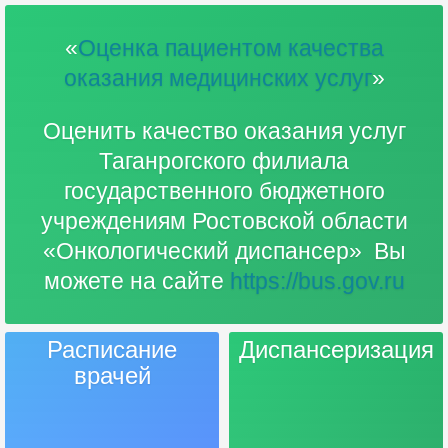
«
Оценка пациентом качества
оказания медицинских услуг
»
Оценить качество оказания услуг
Таганрогского филиала
государственного бюджетного
учреждениям Ростовской области
«Онкологический диспансер» Вы
можете на сайте
https://bus.gov.ru
Расписание
Диспансеризация
врачей