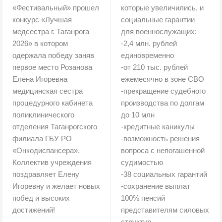
«Фестивальный» прошел
которые увеличились, и
конкурс «Лучшая
социальные гарантии
медсестра г. Таганрога
для военнослужащих:
2026» в котором
-2,4 млн. рублей
одержала победу заняв
единовременно
первое место Розанова
-от 210 тыс. рублей
Елена Игоревна
ежемесячно в зоне СВО
медицинская сестра
-прекращение судебного
процедурного кабинета
производства по долгам
поликлинического
до 10 млн
отделения Таганрогского
-кредитные каникулы
филиала ГБУ РО
-возможность решения
«Онкодиспансера».
вопроса с непогашенной
Коллектив учреждения
судимостью
поздравляет Елену
-38 социальных гарантий
Игоревну и желает новых
-сохранение выплат
побед и высоких
100% пенсий
достижений!
представителям силовых
структур