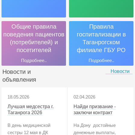
Общие правила
Правила
поведения пациентов
госпитализации в
(потребителей) и
Таганрогском
посетителей
филиале ГБУ РО
«Онкодиспансер»
Подробнее..
Подробнее..
Новости и
Новости
объявления
18.05.2026
02.04.2026
Лучшая медсестра г.
Найди призвание -
Таганрога 2026
заключи контракт
В день медицинской
На Дону достойные
сестры 12 мая в ДК
денежные выплаты,