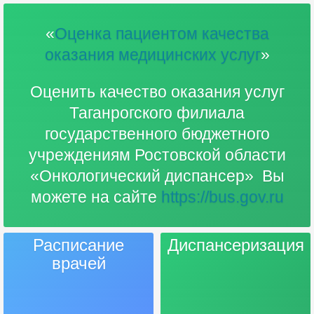
«
Оценка пациентом качества
оказания медицинских услуг
»
Оценить качество оказания услуг
Таганрогского филиала
государственного бюджетного
учреждениям Ростовской области
«Онкологический диспансер» Вы
можете на сайте
https://bus.gov.ru
Расписание
Диспансеризация
врачей