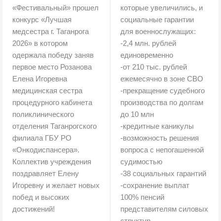
«Фестивальный» прошел
которые увеличились, и
конкурс «Лучшая
социальные гарантии
медсестра г. Таганрога
для военнослужащих:
2026» в котором
-2,4 млн. рублей
одержала победу заняв
единовременно
первое место Розанова
-от 210 тыс. рублей
Елена Игоревна
ежемесячно в зоне СВО
медицинская сестра
-прекращение судебного
процедурного кабинета
производства по долгам
поликлинического
до 10 млн
отделения Таганрогского
-кредитные каникулы
филиала ГБУ РО
-возможность решения
«Онкодиспансера».
вопроса с непогашенной
Коллектив учреждения
судимостью
поздравляет Елену
-38 социальных гарантий
Игоревну и желает новых
-сохранение выплат
побед и высоких
100% пенсий
достижений!
представителям силовых
структур