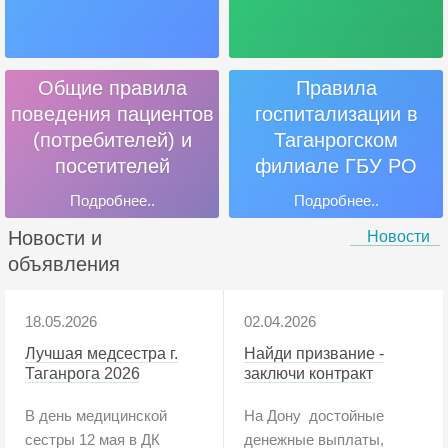
Общие правила
Правила
поведения пациентов
госпитализации в
(потребителей) и
Таганрогском
посетителей
филиале ГБУ РО
«Онкодиспансер»
Подробнее..
Подробнее..
Новости и
Новости
объявления
18.05.2026
02.04.2026
Лучшая медсестра г.
Найди призвание -
Таганрога 2026
заключи контракт
В день медицинской
На Дону достойные
сестры 12 мая в ДК
денежные выплаты,