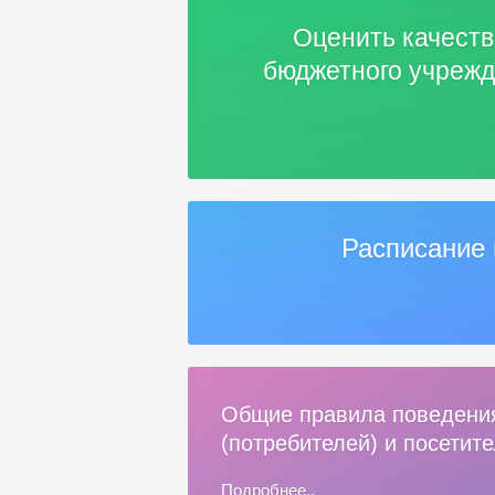
Оценить качеств
бюджетного учрежд
Расписание 
Общие правила поведени
(потребителей) и посетит
Подробнее..