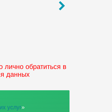
Толбухина
 лично обратиться в
ия данных
их услуг
»