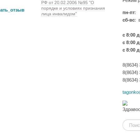
Режим р
РФ от 20.02.2006 №95 "О
порядке и условиях признания
пн-пт
:
лица инвалидом"
сб-вс
: 
с 8:00 д
с 8:00 д
с 8:00 д
8(8634)
8(8634)
8(8634)
tagonko