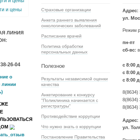
ги и цены
Страховые организации
Адрес: 
ул. Мос
Анкета раннего выявления
онкологических заболеваний
Режим р
АЯ ЛИНИЯ
Расписание врачей
ОН:
пн-пт
Политика обработки
сб-вс:
персональных данных
 38-26-04
с 8:00 
Полезное
с 8:00 д
ние о
Результаты независимой оценки
с 8:00 д
й линии
качества
ь)
8(8634)
Анкетирование к конкурсу
8(8634) 
"Поликлиника начинается с
КЖЕ
регистратуры"
8(8634)
Е
Противодействие коррупции
ЛЬЗОВАТЬСЯ
Адрес: 
Что нужно знать о коррупции
ДОМ
ул. Тол
Постановление Правительства