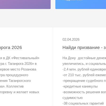
02.04.2026
нрога 2026
Найди призвание - 
ая в ДК «Фестивальный»
На Дону достойные дене
 г. Таганрога 2026» в
увеличились, и социальн
первое место Розанова
-2,4 млн. рублей единовр
тра процедурного
-от 210 тыс. рублей ежем
ения Таганрогского
-прекращение судебного п
а». Коллектив
-кредитные каникулы
горевну и желает новых
-возможность решения во
судимостью
-38 социальных гарантий