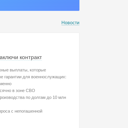
Новости
заключи контракт
жные выплаты, которые
ые гарантии для военнослужащих:
еменно
есячно в зоне СВО
роизводства по долгам до 10 млн
проса с непогашенной