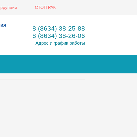
оррупции
СТОП РАК
ния
8 (8634) 38-25-88
8 (8634) 38-26-06
Адрес и график работы
Таганрог
РО «Онко
отделени
радиотер