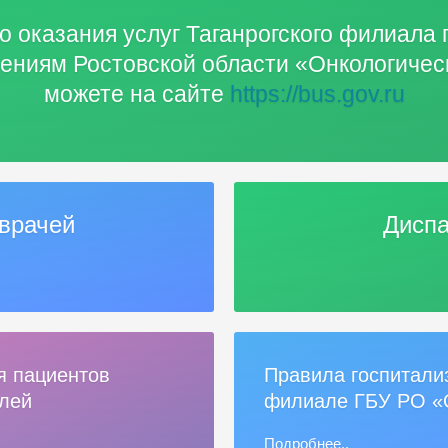
о оказания услуг Таганрогского филиала 
ениям Ростовской области «Онкологиче
можете на сайте
https://bus.gov.ru
врачей
Диспа
я пациентов
Правила госпитали
елей
филиале ГБУ РО «
Подробнее..