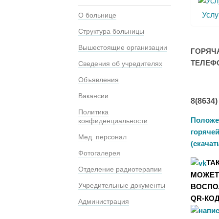
Услу
О больнице
Структура больницы
Вышестоящие организации
ГОРЯЧ
ТЕЛЕФ
Сведения об учредителях
Объявления
Вакансии
8(8634)
Политика
Положе
конфиденциальности
горяче
Мед. персонал
(скачат
Фотогалерея
ТА
Отделение радиотерапии
МОЖЕТ
Учредительные документы
ВОСПО
QR-КО
Администрация