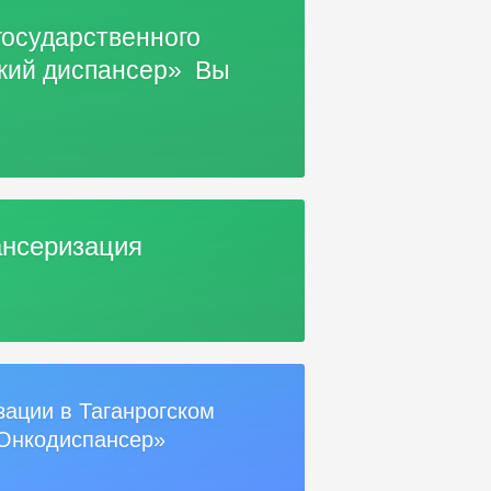
государственного
ский диспансер» Вы
нсеризация
зации в Таганрогском
Онкодиспансер»