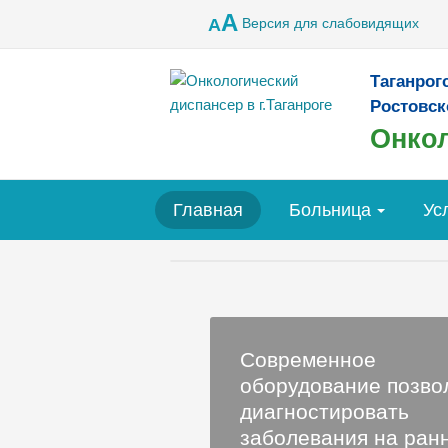
A
Версия для слабовидящих
A
Таганрог
Ростовск
Онкол
Главная
Больница
Ус
Современное
оборудование позво
диагностировать
заболевания на ран