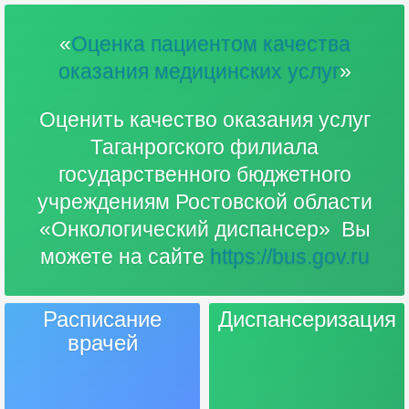
«
Оценка пациентом качества
оказания медицинских услуг
»
Оценить качество оказания услуг
Таганрогского филиала
государственного бюджетного
учреждениям Ростовской области
«Онкологический диспансер» Вы
можете на сайте
https://bus.gov.ru
Расписание
Диспансеризация
врачей