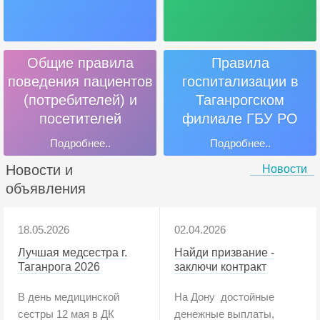
Общие правила
Правила
поведения пациентов
госпитализации в
(потребителей) и
Таганрогском
посетителей
филиале ГБУ РО
«Онкодиспансер»
Подробнее..
Подробнее..
Новости и
Новости
объявления
18.05.2026
02.04.2026
Лучшая медсестра г.
Найди призвание -
Таганрога 2026
заключи контракт
В день медицинской
На Дону достойные
сестры 12 мая в ДК
денежные выплаты,