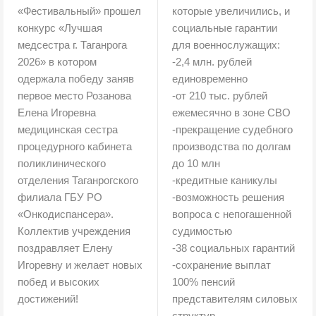
«Фестивальный» прошел
которые увеличились, и
конкурс «Лучшая
социальные гарантии
медсестра г. Таганрога
для военнослужащих:
2026» в котором
-2,4 млн. рублей
одержала победу заняв
единовременно
первое место Розанова
-от 210 тыс. рублей
Елена Игоревна
ежемесячно в зоне СВО
медицинская сестра
-прекращение судебного
процедурного кабинета
производства по долгам
поликлинического
до 10 млн
отделения Таганрогского
-кредитные каникулы
филиала ГБУ РО
-возможность решения
«Онкодиспансера».
вопроса с непогашенной
Коллектив учреждения
судимостью
поздравляет Елену
-38 социальных гарантий
Игоревну и желает новых
-сохранение выплат
побед и высоких
100% пенсий
достижений!
представителям силовых
структур