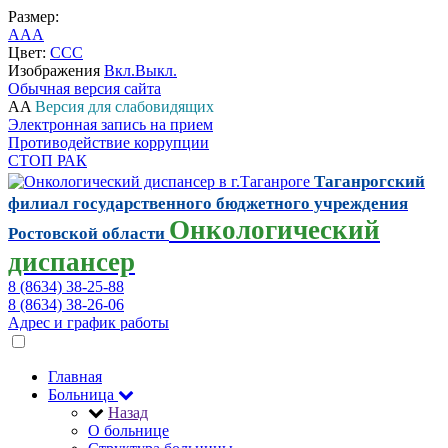
Размер:
A
A
A
Цвет:
C
C
C
Изображения
Вкл.
Выкл.
Обычная версия сайта
A
A
Версия для слабовидящих
Электронная запись на прием
Противодействие коррупции
СТОП РАК
Таганрогский
филиал государственного бюджетного учреждения
Онкологический
Ростовской области
диспансер
8 (8634) 38-25-88
8 (8634) 38-26-06
Адрес и график работы
Главная
Больница
Назад
О больнице