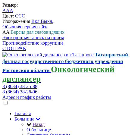
Размер:
A
A
A
Цвет:
C
C
C
Изображения
Вкл.
Выкл.
Обычная версия сайта
A
A
Версия для слабовидящих
Электронная запись на прием
Противодействие коррупции
СТОП РАК
Таганрогский
филиал государственного бюджетного учреждения
Онкологический
Ростовской области
диспансер
8 (8634) 38-25-88
8 (8634) 38-26-06
Адрес и график работы
Главная
Больница
Назад
О больнице