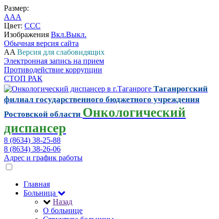
Размер:
A
A
A
Цвет:
C
C
C
Изображения
Вкл.
Выкл.
Обычная версия сайта
A
A
Версия для слабовидящих
Электронная запись на прием
Противодействие коррупции
СТОП РАК
Таганрогский
филиал государственного бюджетного учреждения
Онкологический
Ростовской области
диспансер
8 (8634) 38-25-88
8 (8634) 38-26-06
Адрес и график работы
Главная
Больница
Назад
О больнице