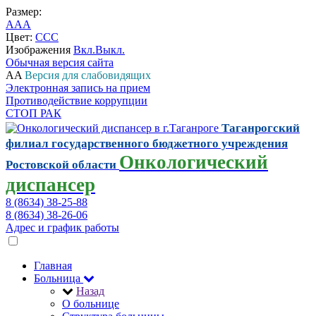
Размер:
A
A
A
Цвет:
C
C
C
Изображения
Вкл.
Выкл.
Обычная версия сайта
A
A
Версия для слабовидящих
Электронная запись на прием
Противодействие коррупции
СТОП РАК
Таганрогский
филиал государственного бюджетного учреждения
Онкологический
Ростовской области
диспансер
8 (8634) 38-25-88
8 (8634) 38-26-06
Адрес и график работы
Главная
Больница
Назад
О больнице