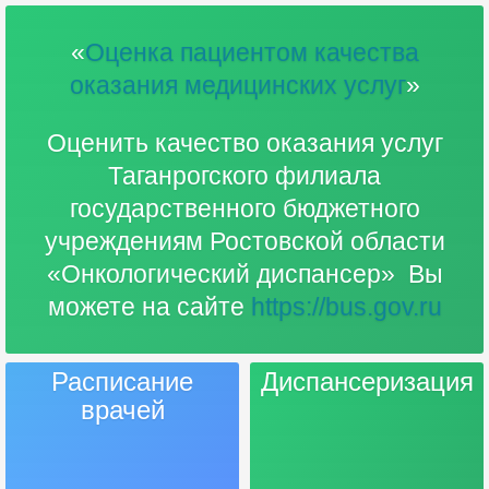
«
Оценка пациентом качества
оказания медицинских услуг
»
Оценить качество оказания услуг
Таганрогского филиала
государственного бюджетного
учреждениям Ростовской области
«Онкологический диспансер» Вы
можете на сайте
https://bus.gov.ru
Расписание
Диспансеризация
врачей