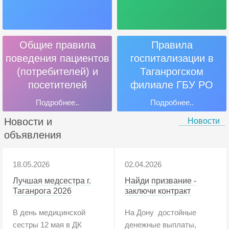
Общие правила
Правила
поведения пациентов
госпитализации в
(потребителей) и
Таганрогском
посетителей
филиале ГБУ РО
«Онкодиспансер»
Подробнее..
Подробнее..
Новости и
Новости
объявления
18.05.2026
02.04.2026
Лучшая медсестра г.
Найди призвание -
Таганрога 2026
заключи контракт
В день медицинской
На Дону достойные
сестры 12 мая в ДК
денежные выплаты,