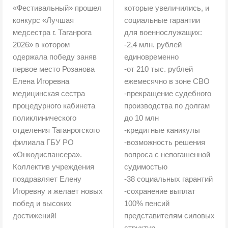
«Фестивальный» прошел
которые увеличились, и
конкурс «Лучшая
социальные гарантии
медсестра г. Таганрога
для военнослужащих:
2026» в котором
-2,4 млн. рублей
одержала победу заняв
единовременно
первое место Розанова
-от 210 тыс. рублей
Елена Игоревна
ежемесячно в зоне СВО
медицинская сестра
-прекращение судебного
процедурного кабинета
производства по долгам
поликлинического
до 10 млн
отделения Таганрогского
-кредитные каникулы
филиала ГБУ РО
-возможность решения
«Онкодиспансера».
вопроса с непогашенной
Коллектив учреждения
судимостью
поздравляет Елену
-38 социальных гарантий
Игоревну и желает новых
-сохранение выплат
побед и высоких
100% пенсий
достижений!
представителям силовых
структур