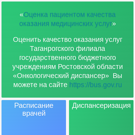
«
Оценка пациентом качества
оказания медицинских услуг
»
Оценить качество оказания услуг
Таганрогского филиала
государственного бюджетного
учреждениям Ростовской области
«Онкологический диспансер» Вы
можете на сайте
https://bus.gov.ru
Расписание
Диспансеризация
врачей