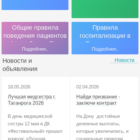
Общие правила
Правила
поведения пациентов
госпитализации в
(потребителей) и
Таганрогском
Подробнее..
Подробнее..
посетителей
филиале ГБУ РО
«Онкодиспансер»
Новости и
Новости
объявления
18.05.2026
02.04.2026
Лучшая медсестра г.
Найди призвание -
Таганрога 2026
заключи контракт
В день медицинской
На Дону достойные
сестры 12 мая в ДК
денежные выплаты,
«Фестивальный» прошел
которые увеличились, и
конкурс «Лучшая
социальные гарантии