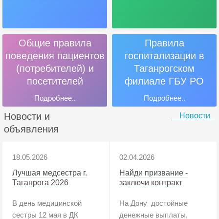
Общие правила
Правила
поведения пациентов
госпитализации в
(потребителей) и
Таганрогском
посетителей
филиале ГБУ РО
«Онкодиспансер»
Подробнее..
Подробнее..
Новости и
Новости
объявления
18.05.2026
02.04.2026
Лучшая медсестра г.
Найди призвание -
Таганрога 2026
заключи контракт
В день медицинской
На Дону достойные
сестры 12 мая в ДК
денежные выплаты,