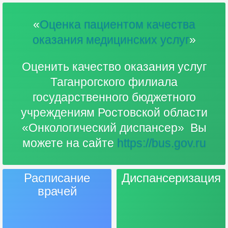
«
Оценка пациентом качества
оказания медицинских услуг
»
Оценить качество оказания услуг
Таганрогского филиала
государственного бюджетного
учреждениям Ростовской области
«Онкологический диспансер» Вы
можете на сайте
https://bus.gov.ru
Расписание
Диспансеризация
врачей