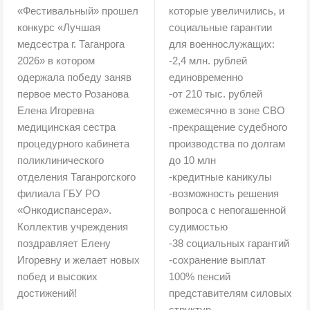
«Фестивальный» прошел
которые увеличились, и
конкурс «Лучшая
социальные гарантии
медсестра г. Таганрога
для военнослужащих:
2026» в котором
-2,4 млн. рублей
одержала победу заняв
единовременно
первое место Розанова
-от 210 тыс. рублей
Елена Игоревна
ежемесячно в зоне СВО
медицинская сестра
-прекращение судебного
процедурного кабинета
производства по долгам
поликлинического
до 10 млн
отделения Таганрогского
-кредитные каникулы
филиала ГБУ РО
-возможность решения
«Онкодиспансера».
вопроса с непогашенной
Коллектив учреждения
судимостью
поздравляет Елену
-38 социальных гарантий
Игоревну и желает новых
-сохранение выплат
побед и высоких
100% пенсий
достижений!
представителям силовых
структур