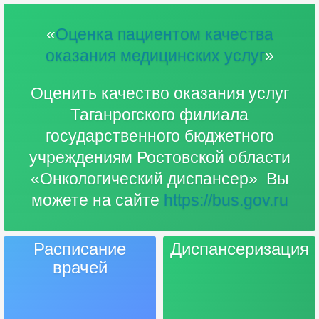
«
Оценка пациентом качества
оказания медицинских услуг
»
Оценить качество оказания услуг
Таганрогского филиала
государственного бюджетного
учреждениям Ростовской области
«Онкологический диспансер» Вы
можете на сайте
https://bus.gov.ru
Расписание
Диспансеризация
врачей