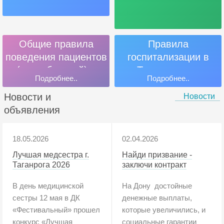
Общие правила
Правила
поведения пациентов
госпитализации в
(потребителей) и
Таганрогском
Подробнее..
Подробнее..
посетителей
филиале ГБУ РО
«Онкодиспансер»
Новости и
Новости
объявления
18.05.2026
02.04.2026
Лучшая медсестра г.
Найди призвание -
Таганрога 2026
заключи контракт
В день медицинской
На Дону достойные
сестры 12 мая в ДК
денежные выплаты,
«Фестивальный» прошел
которые увеличились, и
конкурс «Лучшая
социальные гарантии