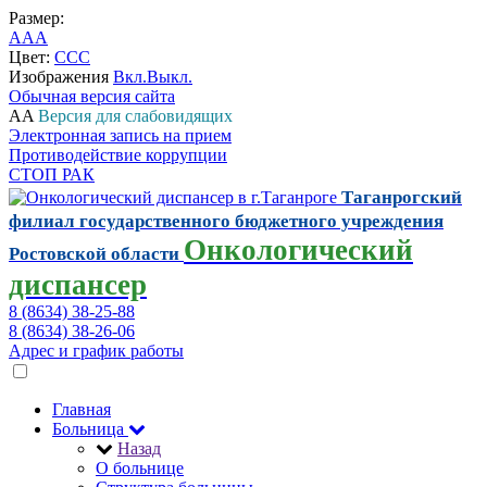
Размер:
A
A
A
Цвет:
C
C
C
Изображения
Вкл.
Выкл.
Обычная версия сайта
A
A
Версия для слабовидящих
Электронная запись на прием
Противодействие коррупции
СТОП РАК
Таганрогский
филиал государственного бюджетного учреждения
Онкологический
Ростовской области
диспансер
8 (8634) 38-25-88
8 (8634) 38-26-06
Адрес и график работы
Главная
Больница
Назад
О больнице