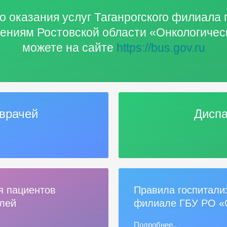
о оказания услуг Таганрогского филиала 
ениям Ростовской области «Онкологиче
можете на сайте
https://bus.gov.ru
врачей
Диспа
я пациентов
Правила госпитали
елей
филиале ГБУ РО «
Подробнее..