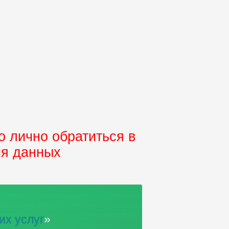
 лично обратиться в
ия данных
их услуг
»