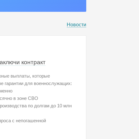
Новости
заключи контракт
жные выплаты, которые
ые гарантии для военнослужащих:
еменно
есячно в зоне СВО
роизводства по долгам до 10 млн
проса с непогашенной