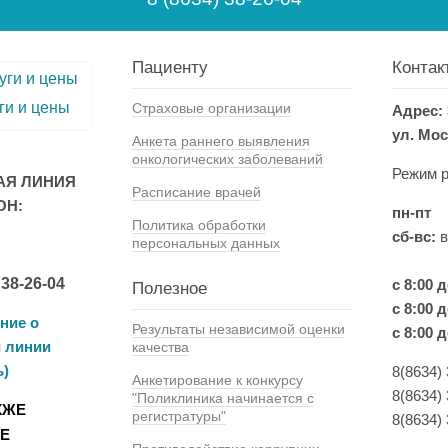
Пациенту
Контак
ги и цены
Страховые организации
Адрес: 
ул. Мос
Анкета раннего выявления
онкологических заболеваний
Режим р
АЯ ЛИНИЯ
Расписание врачей
ОН:
пн-пт
Политика обработки
сб-вс:
персональных данных
 38-26-04
с 8:00 
Полезное
с 8:00 д
ние о
Результаты независимой оценки
с 8:00 д
й линии
качества
ь)
8(8634)
Анкетирование к конкурсу
8(8634) 
"Поликлиника начинается с
КЖЕ
регистратуры"
8(8634)
Е