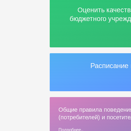
Оценить качеств
бюджетного учрежд
Расписание 
Общие правила поведени
(потребителей) и посетит
Подробнее..