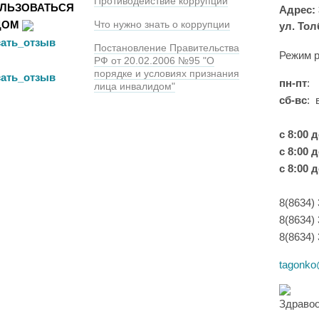
Противодействие коррупции
ЛЬЗОВАТЬСЯ
Адрес: 
Что нужно знать о коррупции
ДОМ
ул. Тол
Постановление Правительства
Режим р
РФ от 20.02.2006 №95 "О
порядке и условиях признания
пн-пт
:
лица инвалидом"
сб-вс
: 
с 8:00 д
с 8:00 д
с 8:00 д
8(8634)
8(8634)
8(8634)
tagonko