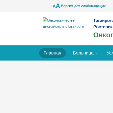
A
Версия для слабовидящих
A
Таганрог
Ростовск
Онкол
Главная
Больница
Ус