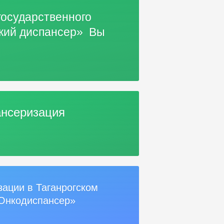
государственного
ский диспансер» Вы
нсеризация
зации в Таганрогском
Онкодиспансер»