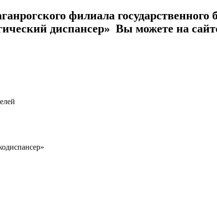
аганрогского филиала государственного
гический диспансер» Вы можете на сай
Расписание врачей
Диспансеризация
телей
кодиспансер»