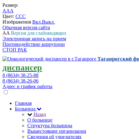
Размер:
A
A
A
Цвет:
C
C
C
Изображения
Вкл.
Выкл.
Обычная версия сайта
A
A
Версия для слабовидящих
Электронная запись на прием
Противодействие коррупции
СТОП РАК
Таганрогский фи
диспансер
8 (8634) 38-25-88
8 (8634) 38-26-06
Адрес и график работы
Главная
Больница
Назад
О больнице
Структура больницы
Вышестоящие организации
Сведения об учредителях