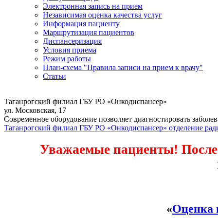
Электронная запись на прием
Независимая оценка качества услуг
Информация пациенту
Маршрутизация пациентов
Диспансеризация
Условия приема
Режим работы
План-схема "Правила записи на прием к врачу"
Статьи
Таганрогский филиал ГБУ РО «Онкодиспансер»
ул. Московская, 17
Современное оборудование позволяет диагностировать заболев
Таганрогский филиал ГБУ РО «Онкодиспансер» отделение рад
Уважаемые пациенты! После 
«
Оценка 