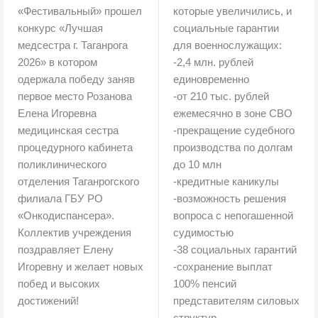
«Фестивальный» прошел
которые увеличились, и
конкурс «Лучшая
социальные гарантии
медсестра г. Таганрога
для военнослужащих:
2026» в котором
-2,4 млн. рублей
одержала победу заняв
единовременно
первое место Розанова
-от 210 тыс. рублей
Елена Игоревна
ежемесячно в зоне СВО
медицинская сестра
-прекращение судебного
процедурного кабинета
производства по долгам
поликлинического
до 10 млн
отделения Таганрогского
-кредитные каникулы
филиала ГБУ РО
-возможность решения
«Онкодиспансера».
вопроса с непогашенной
Коллектив учреждения
судимостью
поздравляет Елену
-38 социальных гарантий
Игоревну и желает новых
-сохранение выплат
побед и высоких
100% пенсий
достижений!
представителям силовых
структур