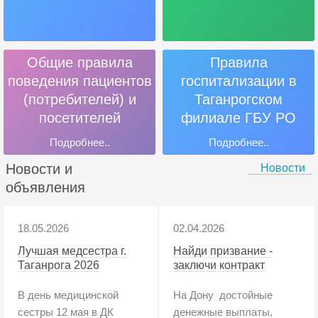
Общие правила
Правила
поведения пациентов
госпитализации в
(потребителей) и
Таганрогском
посетителей
филиале ГБУ РО
«Онкодиспансер»
Подробнее..
Подробнее..
Новости и
Новости
объявления
18.05.2026
02.04.2026
Лучшая медсестра г.
Найди призвание -
Таганрога 2026
заключи контракт
В день медицинской
На Дону достойные
сестры 12 мая в ДК
денежные выплаты,