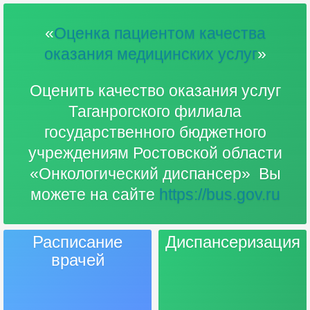
«
Оценка пациентом качества
оказания медицинских услуг
»
Оценить качество оказания услуг
Таганрогского филиала
государственного бюджетного
учреждениям Ростовской области
«Онкологический диспансер» Вы
можете на сайте
https://bus.gov.ru
Расписание
Диспансеризация
врачей