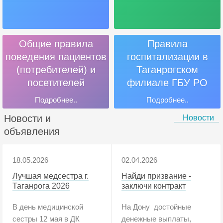
Общие правила
Правила
поведения пациентов
госпитализации в
(потребителей) и
Таганрогском
посетителей
филиале ГБУ РО
«Онкодиспансер»
Подробнее..
Подробнее..
Новости и
Новости
объявления
18.05.2026
02.04.2026
Лучшая медсестра г.
Найди призвание -
Таганрога 2026
заключи контракт
В день медицинской
На Дону достойные
сестры 12 мая в ДК
денежные выплаты,