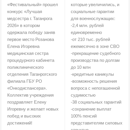
«Фестивальный» прошел
которые увеличились, и
конкурс «Лучшая
социальные гарантии
медсестра г. Таганрога
для военнослужащих:
2026» в котором
-2,4 млн. рублей
одержала победу заняв
единовременно
первое место Розанова
-от 210 тыс. рублей
Елена Игоревна
ежемесячно в зоне СВО
медицинская сестра
-прекращение судебного
процедурного кабинета
производства по долгам
поликлинического
до 10 млн
отделения Таганрогского
-кредитные каникулы
филиала ГБУ РО
-возможность решения
«Онкодиспансера».
вопроса с непогашенной
Коллектив учреждения
судимостью
поздравляет Елену
-38 социальных гарантий
Игоревну и желает новых
-сохранение выплат
побед и высоких
100% пенсий
достижений!
представителям силовых
структур