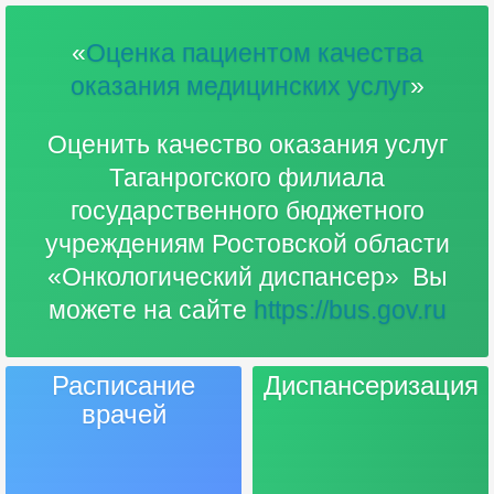
«
Оценка пациентом качества
оказания медицинских услуг
»
Оценить качество оказания услуг
Таганрогского филиала
государственного бюджетного
учреждениям Ростовской области
«Онкологический диспансер» Вы
можете на сайте
https://bus.gov.ru
Расписание
Диспансеризация
врачей