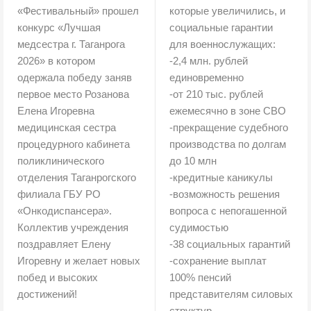
«Фестивальный» прошел
которые увеличились, и
конкурс «Лучшая
социальные гарантии
медсестра г. Таганрога
для военнослужащих:
2026» в котором
-2,4 млн. рублей
одержала победу заняв
единовременно
первое место Розанова
-от 210 тыс. рублей
Елена Игоревна
ежемесячно в зоне СВО
медицинская сестра
-прекращение судебного
процедурного кабинета
производства по долгам
поликлинического
до 10 млн
отделения Таганрогского
-кредитные каникулы
филиала ГБУ РО
-возможность решения
«Онкодиспансера».
вопроса с непогашенной
Коллектив учреждения
судимостью
поздравляет Елену
-38 социальных гарантий
Игоревну и желает новых
-сохранение выплат
побед и высоких
100% пенсий
достижений!
представителям силовых
структур