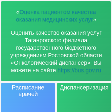
«
Оценка пациентом качества
оказания медицинских услуг
»
Оценить качество оказания услуг
Таганрогского филиала
государственного бюджетного
учреждениям Ростовской области
«Онкологический диспансер» Вы
можете на сайте
https://bus.gov.ru
Расписание
Диспансеризация
врачей