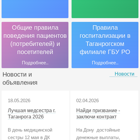
Общие правила
Правила
поведения пациентов
госпитализации в
(потребителей) и
Таганрогском
посетителей
филиале ГБУ РО
«Онкодиспансер»
Подробнее..
Подробнее..
Новости и
Новости
объявления
18.05.2026
02.04.2026
Лучшая медсестра г.
Найди призвание -
Таганрога 2026
заключи контракт
В день медицинской
На Дону достойные
сестры 12 мая в ДК
денежные выплаты,