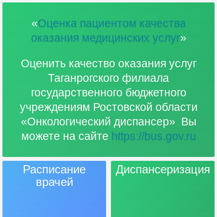
«
Оценка пациентом качества
оказания медицинских услуг
»
Оценить качество оказания услуг
Таганрогского филиала
государственного бюджетного
учреждениям Ростовской области
«Онкологический диспансер» Вы
можете на сайте
https://bus.gov.ru
Расписание
Диспансеризация
врачей