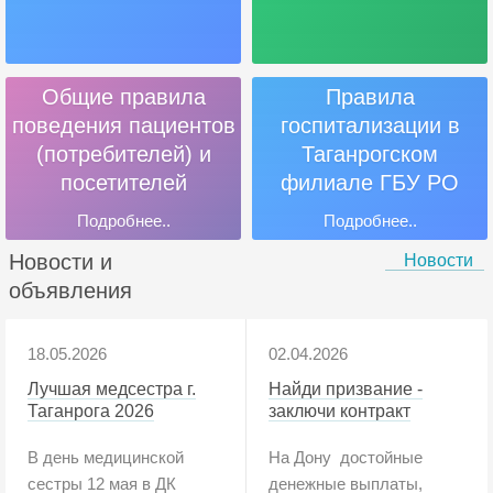
Общие правила
Правила
поведения пациентов
госпитализации в
(потребителей) и
Таганрогском
посетителей
филиале ГБУ РО
«Онкодиспансер»
Подробнее..
Подробнее..
Новости и
Новости
объявления
18.05.2026
02.04.2026
Лучшая медсестра г.
Найди призвание -
Таганрога 2026
заключи контракт
В день медицинской
На Дону достойные
сестры 12 мая в ДК
денежные выплаты,