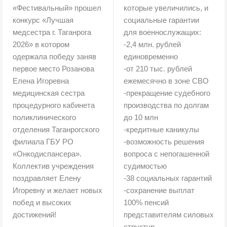
«Фестивальный» прошел
которые увеличились, и
конкурс «Лучшая
социальные гарантии
медсестра г. Таганрога
для военнослужащих:
2026» в котором
-2,4 млн. рублей
одержала победу заняв
единовременно
первое место Розанова
-от 210 тыс. рублей
Елена Игоревна
ежемесячно в зоне СВО
медицинская сестра
-прекращение судебного
процедурного кабинета
производства по долгам
поликлинического
до 10 млн
отделения Таганрогского
-кредитные каникулы
филиала ГБУ РО
-возможность решения
«Онкодиспансера».
вопроса с непогашенной
Коллектив учреждения
судимостью
поздравляет Елену
-38 социальных гарантий
Игоревну и желает новых
-сохранение выплат
побед и высоких
100% пенсий
достижений!
представителям силовых
структур