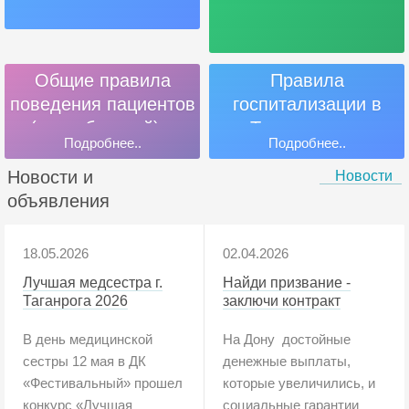
Общие правила
Правила
поведения пациентов
госпитализации в
(потребителей) и
Таганрогском
Подробнее..
Подробнее..
посетителей
филиале ГБУ РО
«Онкодиспансер»
Новости и
Новости
объявления
18.05.2026
02.04.2026
Лучшая медсестра г.
Найди призвание -
Таганрога 2026
заключи контракт
В день медицинской
На Дону достойные
сестры 12 мая в ДК
денежные выплаты,
«Фестивальный» прошел
которые увеличились, и
конкурс «Лучшая
социальные гарантии