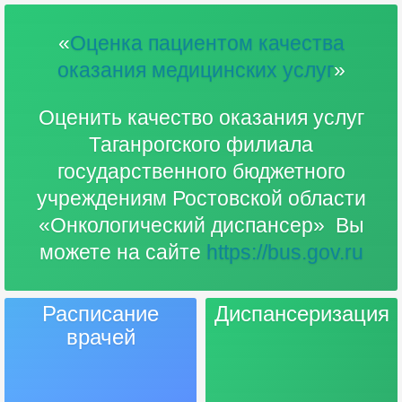
«
Оценка пациентом качества
оказания медицинских услуг
»
Оценить качество оказания услуг
Таганрогского филиала
государственного бюджетного
учреждениям Ростовской области
«Онкологический диспансер» Вы
можете на сайте
https://bus.gov.ru
Расписание
Диспансеризация
врачей