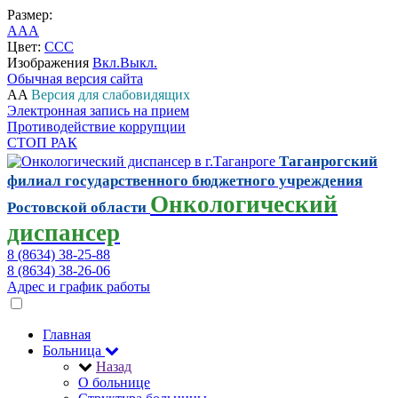
Размер:
A
A
A
Цвет:
C
C
C
Изображения
Вкл.
Выкл.
Обычная версия сайта
A
A
Версия для слабовидящих
Электронная запись на прием
Противодействие коррупции
СТОП РАК
Таганрогский
филиал государственного бюджетного учреждения
Онкологический
Ростовской области
диспансер
8 (8634) 38-25-88
8 (8634) 38-26-06
Адрес и график работы
Главная
Больница
Назад
О больнице