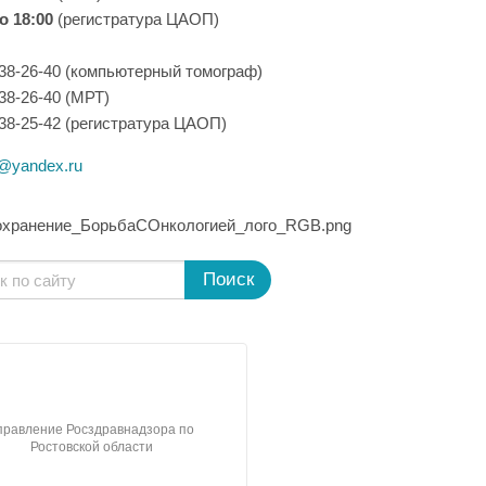
о 18:00
(регистратура ЦАОП)
 38-26-40 (компьютерный томограф)
 38-26-40 (МРТ)
 38-25-42 (регистратура ЦАОП)
@yandex.ru
Поиск
правление Росздравнадзора по
Территориальный фонд обяз
Ростовской области
медицинского страхования Р
области