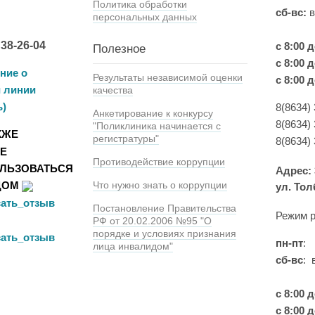
Политика обработки
сб-вс:
персональных данных
 38-26-04
с 8:00 
Полезное
с 8:00 д
ние о
Результаты независимой оценки
с 8:00 д
й линии
качества
ь)
8(8634)
Анкетирование к конкурсу
8(8634) 
"Поликлиника начинается с
КЖЕ
регистратуры"
8(8634)
Е
Противодействие коррупции
ЛЬЗОВАТЬСЯ
Адрес: 
Что нужно знать о коррупции
ДОМ
ул. Тол
Постановление Правительства
Режим р
РФ от 20.02.2006 №95 "О
порядке и условиях признания
пн-пт
:
лица инвалидом"
сб-вс
: 
с 8:00 д
с 8:00 д